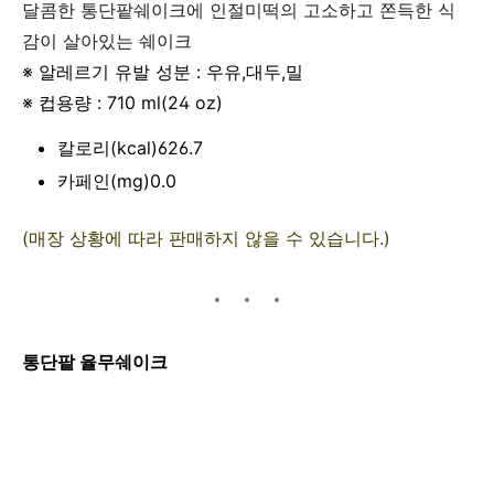
달콤한 통단팥쉐이크에 인절미떡의 고소하고 쫀득한 식
감이 살아있는 쉐이크
※ 알레르기 유발 성분 : 우유,대두,밀
※ 컵용량 : 710 ml(24 oz)
칼로리(kcal)626.7
카페인(mg)0.0
(매장 상황에 따라 판매하지 않을 수 있습니다.)
통단팥 율무쉐이크