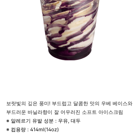
보랏빛의 깊은 풍미! 부드럽고 달콤한 맛의 우베 베이스와
부드러운 바닐라향이 잘 어우러진 소프트 아이스크림
※ 알레르기 유발 성분 : 우유, 대두
※ 컵용량 : 414ml(14oz)