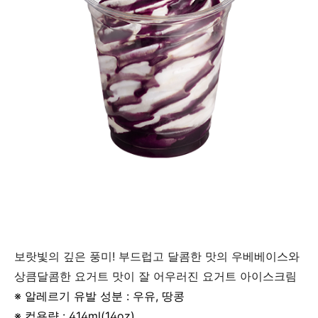
보랏빛의 깊은 풍미! 부드럽고 달콤한 맛의 우베베이스와
상큼달콤한 요거트 맛이 잘 어우러진 요거트 아이스크림
※ 알레르기 유발 성분 : 우유, 땅콩
※ 컵용량 : 414ml(14oz)