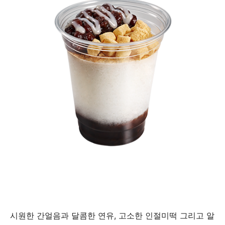
시원한 간얼음과 달콤한 연유, 고소한 인절미떡 그리고 알