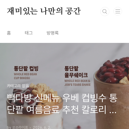
본문 바로가기
재미있는 나만의 공간
홈
태그
방명록
카테고리 없음
빽다방 신메뉴 우베 컵빙수 통
단팥 여름음료 추천 칼로리 및
카페인
by 쏘쏘라이프
2026. 6. 2.