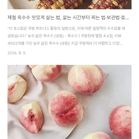
제철 옥수수 맛있게 삶는 법, 삶는 시간부터 찌는 법·보관법·효능·쓰레기 처리까지 총정리!!
"이 포스팅은 쿠팡 파트너스 활동의 일환으로, 이에 따른 일정액의 수수료를 제
공받습니다." 농우 삶은 옥수수 (냉동) - 옥수수 | 쿠팡현재 별점 4.6점, 리뷰
4502개를 가진 농우 삶은 옥수수 (냉동)! 지금 쿠팡에서 더 저렴하고 다양한
옥수수 제품들을 확인해보세요.www.coupang.com 여름철이면 한 번쯤 꼭
2026. 8. 5.
먹게 되는 대표 간식이 바로 옥수수입니다. 갓 삶아 김이 모락모락 올라오는 옥
수수는 별다른 양념을 하지 않아도 구수하고 쫀득해 자꾸 손이 가는데요.​하지
만 옥수수는 얼마나 삶아야 하는지, 삶는 것과 찌는 것 중 어떤 방법이 좋은지
헷갈릴 때가 있습니다. 한꺼번에 구입하고 남은 옥수수의 보관법이나 껍질과
옥수수대의 쓰레기 분류도 은근히 어려운 부분이고요.​오늘은 제철 옥수수 맛있
게 삶는 ..