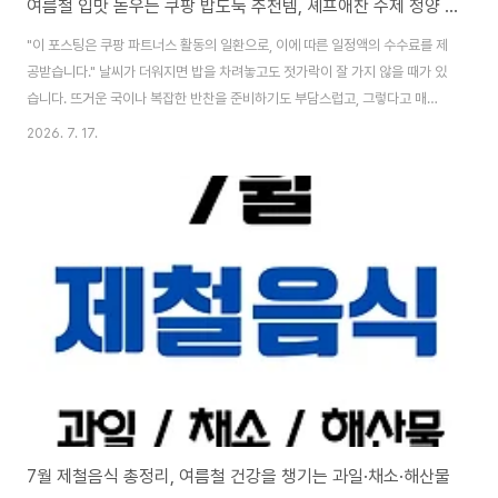
여름철 입맛 돋우는 쿠팡 밥도둑 추천템, 셰프애찬 수제 청양 맵짤이 후기
"이 포스팅은 쿠팡 파트너스 활동의 일환으로, 이에 따른 일정액의 수수료를 제
공받습니다." 날씨가 더워지면 밥을 차려놓고도 젓가락이 잘 가지 않을 때가 있
습니다. 뜨거운 국이나 복잡한 반찬을 준비하기도 부담스럽고, 그렇다고 매번
배달음식으로 한 끼를 해결하기에는 비용도 만만치 않은데요. 이럴 때 냉장고
2026. 7. 17.
에서 꺼내 따뜻한 밥에 한 숟갈만 올려도 입맛을 확 살려주는 반찬이 있으면 정
말 든든합니다. 이번에 소개할 제품은 쿠팡에서 판매 중인 셰프애찬 수제 청양
맵짤이 멸치 고추 다대기 땡초장 다짐장입니다. 청양고추의 칼칼한 매운맛과
멸치의 짭조름한 감칠맛이 어우러진 만능 반찬으로, 밥에 비벼 먹는 것은 물론
고기와 쌈, 계란후라이, 두부, 국수와 라면 등 다양한 음식에 활용할 수 있습니
다. 셰프애찬 수제 청양 ..
7월 제철음식 총정리, 여름철 건강을 챙기는 과일·채소·해산물