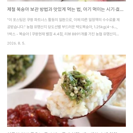
제철 복숭아 보관 방법과 맛있게 먹는 법, 아기 먹이는 시기·효능까지 총정리
"이 포스팅은 쿠팡 파트너스 활동의 일환으로, 이에 따른 일정액의 수수료를 제
공받습니다." 농협 유명산지 당도선별 부드러운 백도복숭아, 1.25kg(4~6...,
1박스 - 복숭아 | 쿠팡현재 별점 4.4점, 리뷰 8891개를 가진 농협 유명산지
당도선별 부드러운 백도복숭아, 1.25kg(4~6..., 1박스! 지금 쿠팡에서 더 저렴
2026. 8. 5.
하고 다양한 복숭아 제품들을 확인해보세요.www.coupang.com 여름이 되
면 달콤한 향과 풍부한 과즙을 자랑하는 복숭아가 제철을 맞습니다. 백도처럼
부드럽고 말랑한 복숭아부터 단단한 황도, 새콤달콤한 천도복숭아까지 종류도
다양해 취향에 따라 골라 먹기 좋은데요.​복숭아는 과육이 연하고 쉽게 무르기
때문에 잘못 보관하면 금방 물러지거나 갈변할 수 있습니다. 반대로 너무 ..