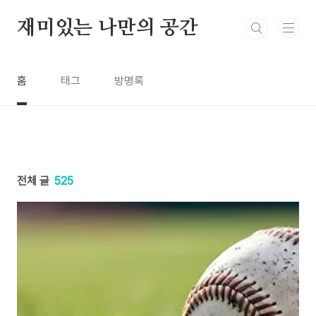
본문 바로가기
재미있는 나만의 공간
홈
태그
방명록
전체 글
525