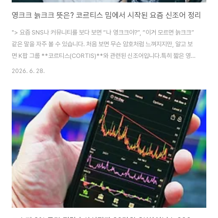
영크크 늙크크 뜻은? 코르티스 밈에서 시작된 요즘 신조어 정리
"> 요즘 SNS나 커뮤니티를 보다 보면 “나 영크크야?”, “이거 모르면 늙크크”
같은 말을 자주 볼 수 있습니다. 처음 보면 무슨 암호처럼 느껴지지만, 알고 보
면 K팝 그룹 **코르티스(CORTIS)**와 관련된 신조어입니다.​특히 짧은 영
상, 릴스, 쇼츠, 커뮤니티 글 제목에서 자주 등장하면서 “영크크 뜻”, “늙크크
2026. 6. 28.
뜻”을 궁금해하는 분들이 많아졌습니다. 오늘은 영크크와 늙크크가 무슨 뜻인
지, 어디서 시작됐는지, 실제로 어떻게 쓰이는지 쉽게 정리해보겠습니다.영크
크 뜻​영크크는 Young Creator Crew, 즉 영 크리에이터 크루의 줄임말입니
다.​말 그대로 해석하면 “젊은 창작자 집단”이라는 뜻입니다. 여기서 ‘영’은
Young, ‘크크’는 Creator Crew의 앞 글자를 딴 표현으로 볼 ..