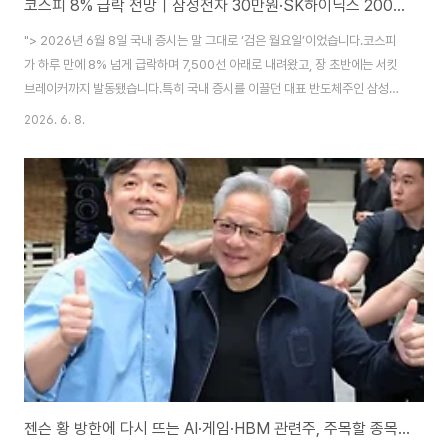
코스피 8% 급락 전망｜삼성전자 30만원·SK하이닉스 200만원 붕괴, 지금 저가매수 기회일까?
"> 2026년 6월 8일 국내 증시는 말 그대로 ‘검은 월요일’이었습니다.​코스피
가 하루 만에 8% 넘게 급락하며 7,500선 아래로 내려왔고, 장 초반에는 서킷
브레이커까지 발동됐습니다.​특히 국내 증시를 이끌던 대표 반도체주인 삼성전
자와 SK하이닉스가 동반 급락하면서 투자자들의 충격이 컸습니다.​삼성전자는
2026. 6. 8.
30만원선을 내줬고, SK하이닉스도 200만원 아래로 내려오며 최근 이어졌던
AI 반도체 랠리에 급제동이 걸렸습니다.​그렇다면 이번 코스피 급락은 단순한
조정일까요, 아니면 상승장의 끝을 알리는 신호일까요?오늘은 삼성전자·SK하
이닉스 급락 이유와 코스피 전망, 개인 투자자들이 주의해야 할 점을 정리해보
겠습니다. ▼ 검은 월요일 뜻과 원인(투자자들이 주의해야할 점) 검은 월요일
뜻과 원인｜주식 투자..
젠슨 황 방한에 다시 뜨는 AI·게임·HBM 관련주, 주목할 종목은?