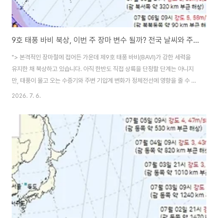
9호 태풍 바비 북상, 이번 주 장마 변수 될까? 전국 날씨와 주의사항 정리
"> 본격적인 장마철에 접어든 가운데 제9호 태풍 바비(BAVI)가 강한 세력을
유지한 채 북상하고 있습니다. 아직 한반도 직접 상륙을 단정할 단계는 아니지
만, 태풍이 몰고 오는 수증기와 주변 기압계 변화가 정체전선에 영향을 줄 수 있
어 이번 주 장마 전망의 중요한 변수가 되고 있습니다.​기상청에 따르면 7월 6
2026. 7. 6.
일 오전 9시 기준 제9호 태풍 바비는 중심기압 905hPa, 최대풍속 초속
58m, 시속 209km의 강도 5 세력을 유지한 채 서쪽으로 이동 중입니다. 7일
과 8일에도 강한 세력을 유지할 것으로 예상되고, 9일 이후 대만 인근 해상 쪽
으로 이동하면서 진로와 강도 변화가 이어질 전망입니다. 태풍 바비, 한반도에
직접 영향 줄까?​현재 예보만 보면 태풍 바비가 곧바로 한반도를 향해 북상한다
고 단정..