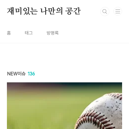
본문 바로가기
재미있는 나만의 공간
홈
태그
방명록
NEW이슈
136