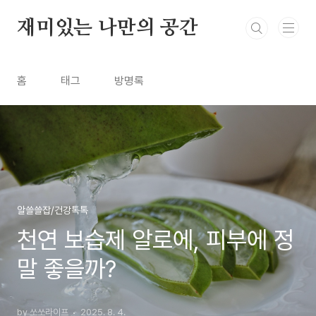
본문 바로가기
재미있는 나만의 공간
홈
태그
방명록
알쓸쓸잡/건강톡톡
천연 보습제 알로에, 피부에 정
말 좋을까?
by 쏘쏘라이프
2025. 8. 4.