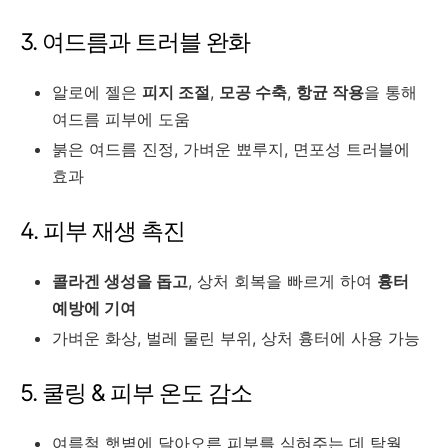
3. 여드름과 트러블 완화
알로에 젤은
피지 조절
,
모공 수축
,
항균 작용
을 통해
여드름 피부에 도움
붉은 여드름 진정, 가벼운 뾰루지, 면포성 트러블에
효과
4. 피부 재생 촉진
콜라겐 생성을 돕고
, 상처 회복을 빠르게 하여
흉터
예방에 기여
가벼운 화상, 벌레 물린 부위, 상처 흉터에 사용 가능
5. 쿨링 & 피부 온도 감소
여름철 햇볕에 달아오른 피부를 식혀주는 데 탁월