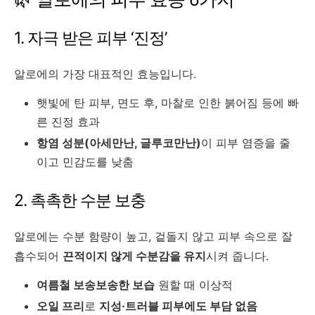
1. 자극 받은 피부 ‘진정’
알로에의 가장 대표적인 효능입니다.
햇빛에 탄 피부, 면도 후, 마찰로 인한 붉어짐 등에 빠
른 진정 효과
항염 성분(아세만난, 글루코만난)
이 피부 염증을 줄
이고 민감도를 낮춤
2. 촉촉한 수분 보충
알로에는 수분 함량이 높고, 겉돌지 않고 피부 속으로 잘
흡수되어
끈적이지 않게 수분감을 유지
시켜 줍니다.
여름철 보송보송한 보습
원할 때 이상적
오일 프리
로
지성·트러블 피부에도 부담 없음