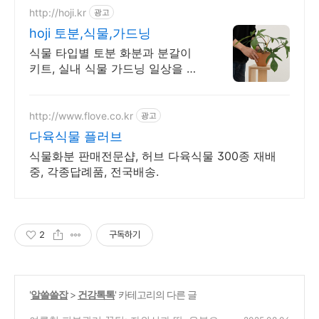
http://hoji.kr
광고
hoji 토분,식물,가드닝
식물 타입별 토분 화분과 분갈이
키트, 실내 식물 가드닝 일상을 시
작해보세요
http://www.flove.co.kr
광고
다육식물 플러브
식물화분 판매전문샵, 허브 다육식물 300종 재배
중, 각종답례품, 전국배송.
2
구독하기
'
알쓸쓸잡
>
건강톡톡
' 카테고리의 다른 글