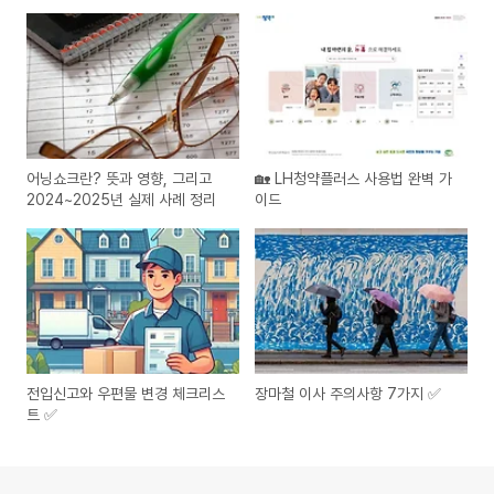
어닝쇼크란? 뜻과 영향, 그리고
🏡 LH청약플러스 사용법 완벽 가
2024~2025년 실제 사례 정리
이드
전입신고와 우편물 변경 체크리스
장마철 이사 주의사항 7가지 ✅
트 ✅