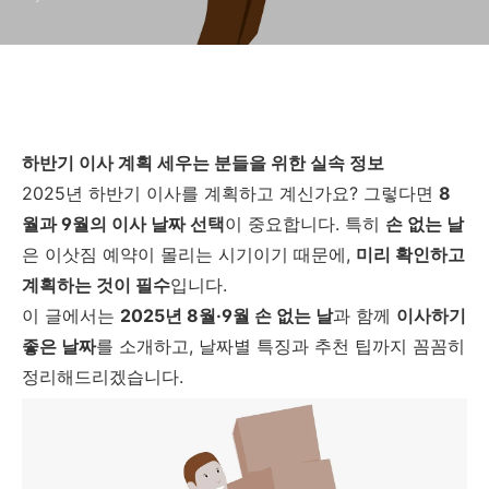
하반기 이사 계획 세우는 분들을 위한 실속 정보
2025년 하반기 이사를 계획하고 계신가요? 그렇다면
8
월과 9월의 이사 날짜 선택
이 중요합니다. 특히
손 없는 날
은 이삿짐 예약이 몰리는 시기이기 때문에,
미리 확인하고
계획하는 것이 필수
입니다.
이 글에서는
2025년 8월·9월 손 없는 날
과 함께
이사하기
좋은 날짜
를 소개하고, 날짜별 특징과 추천 팁까지 꼼꼼히
정리해드리겠습니다.