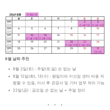
8월 날짜 추천
8월 2일(토) : 주말(토,일) 손 없는 날
8월 12일(화), 13(수) : 평일이라 이삿짐 센터 비용 저
렴할 수 있음, 이사 후 관공서 및 기타 업무 처리 가능
22일(금) : 금요일 손 없는 날 + 주말 정리