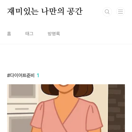
본문 바로가기
재미있는 나만의 공간
홈
태그
방명록
다이어트준비
1