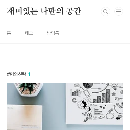
본문 바로가기
재미있는 나만의 공간
홈
태그
방명록
명의신탁
1