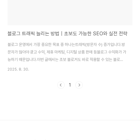
블로그 트래픽 늘리는 방법｜초보도 가능한 SEO와 실전 전략
블로그 운영에서 가장 중요한 목표 중 하나는트래픽(방문자 수) 증가입니다.방
문자가 많아야 광고 수익, 제휴 마케팅, 디지털 상품 판매 등블로그 수익화가 가
능하기 때문입니다.이번 글에서는 초보 블로거도 바로 적용할 수 있는 블로그
트래픽 늘리는 방법을 단계별로 정리했습니다.1. 키워드 리서치로 검색 유입 늘
2025. 8. 30.
리기블로그 트래픽의 핵심은 검색 유입입니다.검색 유입을 늘리려면 사용자가
실제로 검색하는 키워드를 정확히 파악해야 합니다.1-1. 롱테일 키워드 공략경
1
쟁이 치열한 단어보다는 구체적인 문구 활용예: “블로그 수익화” → 경쟁 높음
/ “2025 초보 블로그 트래픽 늘리는 방법” → 경쟁 낮음, 전환율 높음1-2. 키
워드 분석 도구 활용구글 키워드 플래너, 네이버 키워드 도구, Ubersuggest
등검색량..