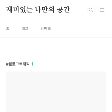
본문 바로가기
재미있는 나만의 공간
홈
태그
방명록
블로그트래픽
1