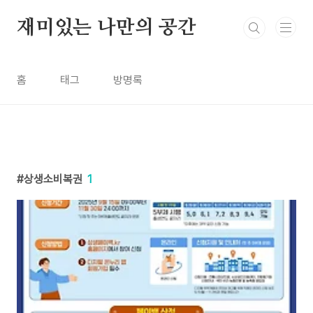
본문 바로가기
재미있는 나만의 공간
홈
태그
방명록
상생소비복권
1