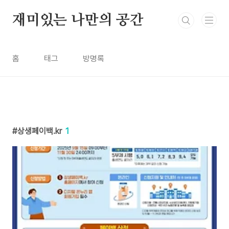
본문 바로가기
재미있는 나만의 공간
홈
태그
방명록
상생페이백.kr
1