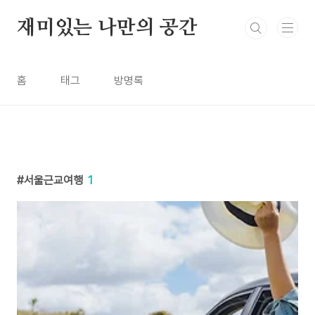
본문 바로가기
재미있는 나만의 공간
홈
태그
방명록
서울근교여행
1