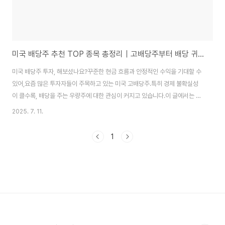
미국 배당주 추천 TOP 종목 총정리｜고배당주부터 배당 귀족주, ETF까지
미국 배당주 투자, 해보셨나요?꾸준한 현금 흐름과 안정적인 수익을 기대할 수
있어,요즘 많은 투자자들이 주목하고 있는 미국 고배당주.특히 경제 불확실성
이 클수록, 배당을 주는 우량주에 대한 관심이 커지고 있습니다.이 글에서는 미
국 배당주 추천 종목을 카테고리별로 정리하고,고배당주, 배당 귀족주, 리츠
2025. 7. 11.
(REITs), 배당 ETF까지 한 번에 살펴봅니다. 배당 투자에 관심 있다면 꼭 끝까
지 읽어보세요!✅ 미국 배당주란?배당주는 기업이 벌어들인 이익을 주주에게
1
현금으로 배당해주는 주식입니다.특히 미국 주식은 대부분 분기 배당을 실시
해, 연 4회 배당을 받을 수 있다는 장점이 있습니다.장점: 꾸준한 수익, 복리 효
과, 시장 변동성 방어단점: 배당컷 위험, 성장성 제한✅ 미국 고배당주 추천
TOP 5배당수익률이 ..