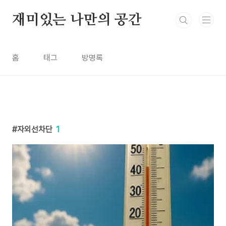
본문 바로가기
재미있는 나만의 공간
홈
태그
방명록
자외선차단
1