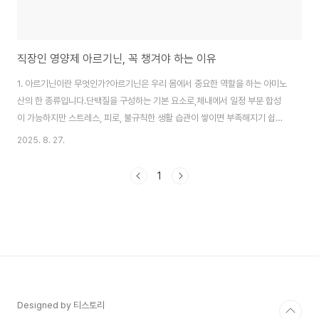
직장인 영양제 아르기닌, 꼭 챙겨야 하는 이유
1. 아르기닌이란 무엇인가?아르기닌은 우리 몸에서 중요한 역할을 하는 아미노
산의 한 종류입니다.단백질을 구성하는 기본 요소로,체내에서 일정 부분 합성
이 가능하지만 스트레스, 피로, 불규칙한 생활 습관이 쌓이면 부족해지기 쉽습
니다. 특히 야근, 과로, 불규칙한 식습관에 시달리는 직장인에게는필수적으로
2025. 8. 27.
보충해야 할 영양소로 주목받고 있습니다.2. 아르기닌의 주요 효능아르기닌은
단순한 피로 회복제 그 이상으로 다양한 효과를 제공합니다.혈액순환 개선: 아
1
르기닌은 체내에서 산화질소(NO) 생성을 촉진하여 혈관을 확장시킵니다. 이
로 인해 혈류가 원활해지고 손발이 차가운 직장인들에게 도움을 줍니다.피로
회복: 에너지 대사 과정에 관여하여 만성 피로 개선에 긍정적인 영향을 줍니다.
야근이나 과로가 잦은 사람들에게 특히 ..
Designed by 티스토리