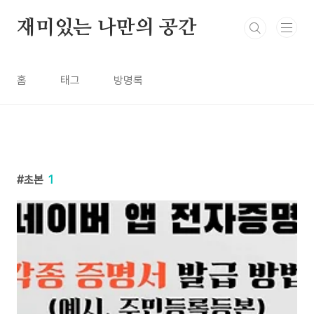
본문 바로가기
재미있는 나만의 공간
홈
태그
방명록
초본
1