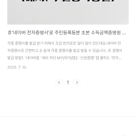
📄'네이버 전자증명서'로 주민등록등본 초본 소득금액증명원 건강보험자격득실확인서 각종 증명서 발급받는 방법!
각종 증명서를 발급 받기 위해서 조금 번거로운 일이 많이 있는데요.네이버 전
자증명서로 간편하고 손 쉽게 각종 증명서를 발급 발을 수 있습니다. 📄 증명서
발급 방법1. '네이버앱 ' 에서 하단 MY(마이)탭2. '신원증명' 탭 클릭3. '전자증
명서' 탭 클릭4. '전자증명서 신청하기' 클릭5. 필수 약관 전체 동의 → 확인 6.
2025. 7. 10.
원하는 증명서 클릭 (예: 주민등록등본)7. 발급관련 정보 기입 및 약관 동의 →
확인8. 기관 바로 제출하기* 불필요할 경우 하단의 취소9. 내 보관함에서 발급
1
받은 전자증명서 확인 가능 가족관계증명서, 주민등록등본, 주민등록초본, 건
강보험자격득실확인서, 건강보험납부확인서병적증명서, 사업자등록증명, 지
방세 과세증명서, 지방세 납세증명서, 자동차등록원부,건축물대장, 건강보험자
격확..