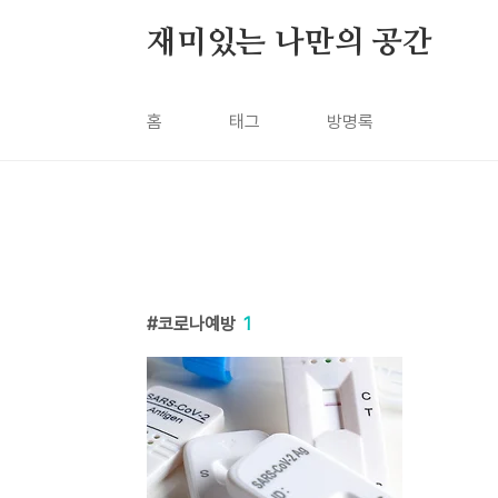
본문 바로가기
재미있는 나만의 공간
홈
태그
방명록
코로나예방
1