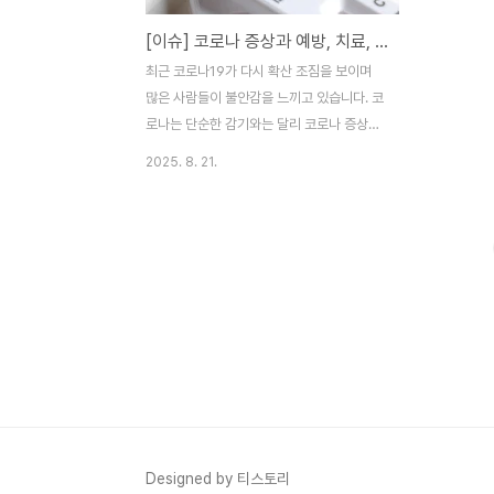
[이슈] 코로나 증상과 예방, 치료, 롱코비드(코로나 후유증)까지 완벽 정리
최근 코로나19가 다시 확산 조짐을 보이며
많은 사람들이 불안감을 느끼고 있습니다. 코
로나는 단순한 감기와는 달리 코로나 증상이
다양하고,일부 환자는 롱코비드(코로나 후유
2025. 8. 21.
증)로 고통받을 수 있기 때문에 주의가 필요
합니다.이번 글에서는 코로나 증상, 코로나
예방 방법, 코로나 치료법, 그리고 롱코비드
후유증까지 자세히 살펴보겠습니다.코로나
증상은 어떻게 나타날까?코로나19는 호흡기
감염병으로, 대표적인 코로나 증상은 다음과
같습니다.발열 및 오한: 37.5도 이상의 고열
호흡기 증상: 기침, 인후통, 가래, 콧물전신 증
상: 두통, 근육통, 피로, 어지럼증소화기 증상:
오심, 구토, 설사잠복기: 평균 5~7일코로나
증상은 개인별로 차이가 있으며, 일부는 무증
상으로 지나가지만 고위험군은 중증으로 발
Designed by 티스토리