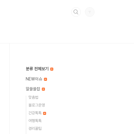
분류 전체보기
NEW이슈
알쓸쓸잡
맞춤법
블로그운영
건강톡톡
여행톡톡
경리꿀팁