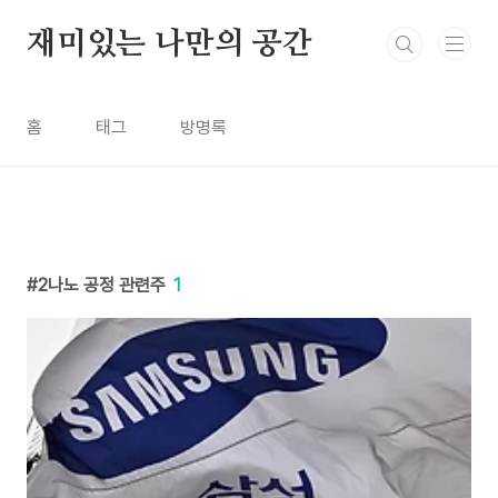
본문 바로가기
재미있는 나만의 공간
홈
태그
방명록
2나노 공정 관련주
1