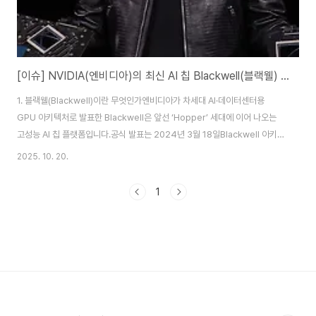
[이슈] NVIDIA(엔비디아)의 최신 AI 칩 Blackwell(블랙웰) — 출시 일정과 수혜주 정리
1. 블랙웰(Blackwell)이란 무엇인가엔비디아가 차세대 AI·데이터센터용
GPU 아키텍처로 발표한 Blackwell은 앞선 ‘Hopper’ 세대에 이어 나오는
고성능 AI 칩 플랫폼입니다.공식 발표는 2024년 3월 18일Blackwell 아키텍
처 GPU는 약 2 080억 개(208 billion) 트랜지스터를 탑재했고, TSMC의
2025. 10. 20.
‘4NP’ 공정(4나노급 개선형)을 사용합니다.엔비디아 측은 “생성형
AI(Generative AI) 시대를 위한 프로세서”라고 강조했습니다.특히 이번 미국
1
생산 개시 소식이 의미가 큽니다.2. 미국 내 생산 개시와 의미최근 엔비디아는
TSMC(TSMC) 애리조나(Arizona) 팹에서 Blackwell 웨이퍼의 첫 생산을
시작했다는 발표를 했습니다. 2025년 10월 ..