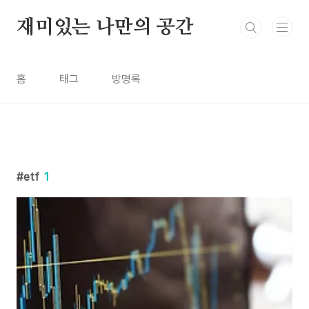
본문 바로가기
재미있는 나만의 공간
홈
태그
방명록
etf
1