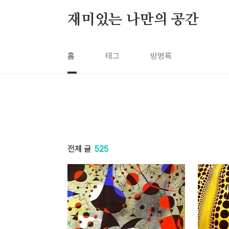
본문 바로가기
재미있는 나만의 공간
홈
태그
방명록
전체 글
525