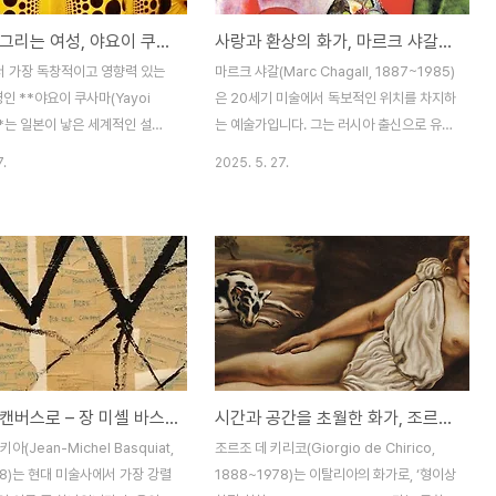
무한함을 그리는 여성, 야요이 쿠사마
사랑과 환상의 화가, 마르크 샤갈의 예술 세계
 가장 독창적이고 영향력 있는
마르크 샤갈(Marc Chagall, 1887~1985)
명인 **야요이 쿠사마(Yayoi
은 20세기 미술에서 독보적인 위치를 차지하
**는 일본이 낳은 세계적인 설치
는 예술가입니다. 그는 러시아 출신으로 유대
화가입니다. 그녀는 독특한 물방
인 정체성과 러시아 민속, 그리고 파리의 아
7.
2025. 5. 27.
울을 활용한 무한 공간, 반복과
방가르드 예술을 융합하여 자신만의 독특한
롯된 예술 세계로 잘 알려져 있으
회화 세계를 구축하였습니다. 그의 작품은 자
 미술관과 SNS를 뜨겁게 달구는
주 꿈처럼 몽환적이고, 공중에 떠 있는 인물
니다. 그녀의 작업은 단순히 시각
들과 동물들, 다채로운 색채와 신화적 상징으
 머무르지 않고, 예술과 정신,
로 가득 차 있습니다. 샤갈은 화가이자 시인
를 연결하는 깊은 철학적 사유를
이며, 미술을 통해 사랑, 고향, 신앙을 노래한
.1. 야요이 쿠사마의 생애야요
예술가였습니다.1. 마르크 샤갈의 생애샤갈은
 1929년 일본 마쓰모토에서 태
1887년 러시아 제국의 비텝스크에서 유대인
 어린 시절부터 정신적으로 불안
가정의 장남으로 태어났습니다. 그의 가족은
거리에서 캔버스로 – 장 미셸 바스키아, 저항과 자유의 상징
시간과 공간을 초월한 화가, 조르조 데 키리코
겪었고, 자주 환각과 환청을 경
가난했지만, 어린 시절부터 그는 그림에 대한
니다. 그녀는 그 불안정한 정신
강한 열망을 보였습니다. 정식으로 미술을 배
아(Jean-Michel Basquiat,
조르조 데 키리코(Giorgio de Chirico,
기 위해 그림을 그리기 시작했고,
울 수 있는 환경은 아니었지만, 샤갈은 독학
88)는 현대 미술사에서 가장 강렬
1888~1978)는 이탈리아의 화가로, ‘형이상