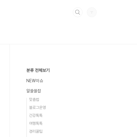
분류 전체보기
NEW이슈
알쓸쓸잡
맞춤법
블로그운영
건강톡톡
여행톡톡
경리꿀팁