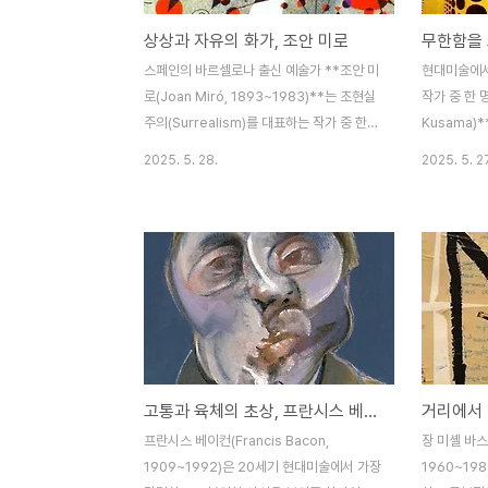
상상과 자유의 화가, 조안 미로
스페인의 바르셀로나 출신 예술가 **조안 미
현대미술에서
로(Joan Miró, 1893~1983)**는 초현실
작가 중 한 
주의(Surrealism)를 대표하는 작가 중 한
Kusama)
명으로, 그의 작품은 그림을 넘어 조각, 세라
미술가이자 
2025. 5. 28.
2025. 5. 2
믹, 벽화 등 다양한 매체로 확장되어 있습니
울 무늬와 거
다. 독창적인 색채감과 기호 같은 형상, 꿈을
강박에서 비
연상시키는 이미지로 그는 “시적인 회화”를
며, 전 세계
창조했으며, 20세기 예술사에 길이 남을 유
스타 작가입
산을 남겼습니다. 1. 조안 미로의 생애미로는
적 아름다움에
1893년 스페인 카탈루냐 지방의 바르셀로나
자아와 우주
에서 태어났습니다. 어린 시절부터 예술에 관
담고 있습니다
심이 많았지만, 부모는 그가 안정적인 직업을
이 쿠사마는
갖길 원했습니다. 그는 상업학교를 다니고 회
어났습니다.
고통과 육체의 초상, 프란시스 베이컨
계사로 일했지만, 정신적 스트레스와 건강 악
정한 상태를 
화로 병을 앓게 되었고, 결국 예술에 전념하
험했다고 합
프란시스 베이컨(Francis Bacon,
장 미셸 바스키
기로 결심합니다. 1912년 바르셀로나 ..
상태를 견디
1909~1992)은 20세기 현대미술에서 가장
1960~19