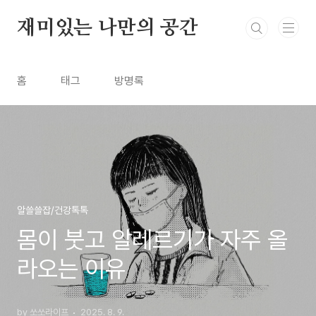
본문 바로가기
재미있는 나만의 공간
홈
태그
방명록
알쓸쓸잡/건강톡톡
몸이 붓고 알레르기가 자주 올
라오는 이유
by 쏘쏘라이프
2025. 8. 9.