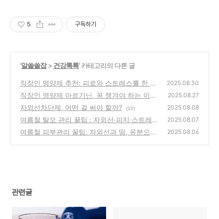
5
구독하기
'
알쓸쓸잡
>
건강톡톡
' 카테고리의 다른 글
직장인 영양제 추천: 피로와 스트레스를 한 번
2025.08.30
에 관리하는 방법
직장인 영양제 아르기닌, 꼭 챙겨야 하는 이유
(7)
2025.08.27
자외선차단제, 어떤 걸 써야 할까?
(11)
2025.08.08
(10)
여름철 탈모 관리 꿀팁 : 자외선·피지·스트레스
2025.08.07
에 지지 않는 두피 만들기
여름철 피부관리 꿀팁: 자외선과 땀, 유분으로
(17)
2025.08.06
부터 피부 지키는 법
(11)
관련글