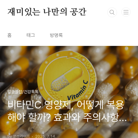
본문 바로가기
재미있는 나만의 공간
홈
태그
방명록
알쓸쓸잡/건강톡톡
비타민C 영양제, 어떻게 복용
해야 할까? 효과와 주의사항까
지 총정리
by 쏘쏘라이프
2025. 7. 14.