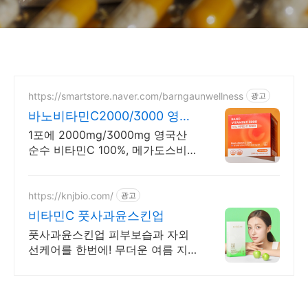
https://smartstore.naver.com/barngaunwellness
광고
바노비타민C2000/3000 영국
산 DSM 비타민C
1포에 2000mg/3000mg 영국산
순수 비타민C 100%, 메가도스비
타민C
https://knjbio.com/
광고
비타민C 풋사과윤스킨업
풋사과윤스킨업 피부보습과 자외
선케어를 한번에! 무더운 여름 지
금 바로 대비하세요