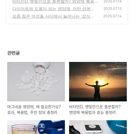
비타민D, 햇빛만으로 충분할까? 영양제 복용
(4)
2025.07.16
법과 효능 총정리
다이어트에 도움이 되는 영양제, 어떤 성분을
(1)
2025.07.15
고를까?
요즘 젊은 여성들 사이에서 늘어나는 '섭식장
(4)
2025.07.14
애, 거식증'…왜일까?
(6)
관련글
마그네슘 영양제, 왜 필요한가요?
비타민D, 햇빛만으로 충분할까?
효과, 복용법, 추천 정보 총정리
영양제 복용법과 효능 총정리