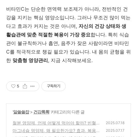
비타민C는 단순한 면역력 보조제가 아니라, 전반적인 건
강을 지키는 핵심 영양소입니다. 그러나 무조건 많이 먹는
다고 효과가 커지는 것은 아니며,
자신의 건강 상태와 생
활습관에 맞춘 적절한 복용이 가장 중요
합니다. 특히 식습
관이 불규칙하거나 흡연, 음주가 잦은 사람이라면 비타민
C를 적극적으로 챙길 필요가 있습니다. 내 몸의 균형을 위
한
맞춤형 영양관리
, 지금 시작해보세요.
5
구독하기
'
알쓸쓸잡
>
건강톡톡
' 카테고리의 다른 글
철분 영양제, 언제 어떻게 먹어야 할까? 빈혈
2025.07.18
예방부터 복용법까지 총정리
마그네슘 영양제, 왜 필요한가요? 효과, 복용
(9)
2025.07.17
법, 추천 정보 총정리