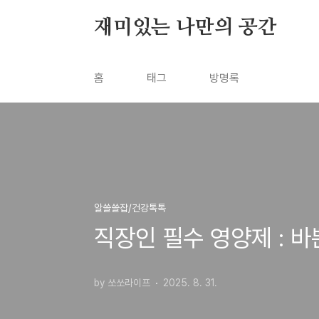
본문 바로가기
재미있는 나만의 공간
홈
태그
방명록
알쓸쓸잡/건강톡톡
직장인 필수 영양제 : 바
by 쏘쏘라이프
2025. 8. 31.