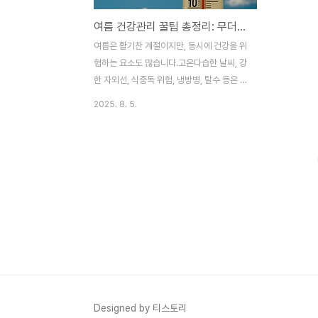
여름 건강관리 꿀팁 총정리: 무더위 속 건강 지키는 실전 가이드
여름은 활기찬 계절이지만, 동시에 건강을 위
협하는 요소도 많습니다.고온다습한 날씨, 강
한 자외선, 식중독 위험, 냉방병, 탈수 등은 누
구에게나 영향을 줄 수 있습니다.본 글에서는
2025. 8. 5.
여름철에 특히 신경 써야 할 건강관리 방법을
항목별로 정리해 드립니다.1. 수분 섭취는 여
름 건강관리의 핵심✅ 갈증을 느끼기 전에 물
마시기여름철에는 땀 배출량이 많아 탈수 위
험이 높습니다.갈증은 이미 수분이 부족하다
는 신호이므로, 그 전에 미리 정기적으로 물
을 마시는 습관이 중요합니다.하루 8잔 이상
물 마시기땀을 많이 흘린 경우 이온음료도 섭
취카페인 음료는 이뇨작용으로 오히려 수분
을 빼앗을 수 있음2. 올바른 식습관으로 여름
철 질병 예방✅ 식중독 예방을 위한 조리법여
름철은 세균 번식이 활발한 계절입니다.음식
Designed by 티스토리