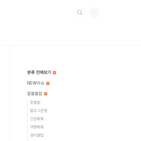
분류 전체보기
NEW이슈
알쓸쓸잡
맞춤법
블로그운영
건강톡톡
여행톡톡
경리꿀팁