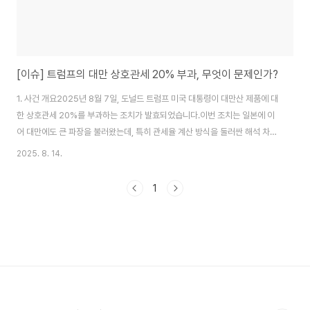
[이슈] 트럼프의 대만 상호관세 20% 부과, 무엇이 문제인가?
1. 사건 개요2025년 8월 7일, 도널드 트럼프 미국 대통령이 대만산 제품에 대
한 상호관세 20%를 부과하는 조치가 발효되었습니다.이번 조치는 일본에 이
어 대만에도 큰 파장을 불러왔는데, 특히 관세율 계산 방식을 둘러싼 해석 차이
로 논란이 확대되고 있습니다.2. 상호관세 20%의 계산 방식 논란대만 행정원
2025. 8. 14.
경제무역협상판공실(OTN)은 8일, 이번 20% 관세가 기존의 최혜국대우
(MFN) 세율에 더해지는 개념이라고 설명했습니다.즉, ‘기존 관세율 + 20%’로
1
계산하는 방식입니다.예를 들어:공작기계: 기존 MFN 세율 4.7% + 20% =
24.7%음료·식품: 기존 6.7% + 20% = 26.7%플라스틱 제품: 기존 4.1% +
20% = 24.1%금형: 기존 2.6% + 20% = 22.6%이는 ..