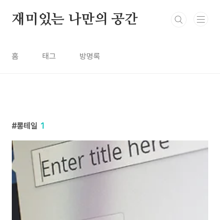
본문 바로가기
재미있는 나만의 공간
홈
태그
방명록
롱테일
1