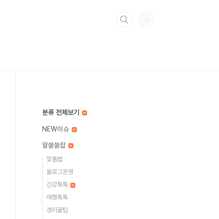
분류 전체보기
NEW이슈
알쓸쓸잡
맞춤법
블로그운영
건강톡톡
여행톡톡
경리꿀팁