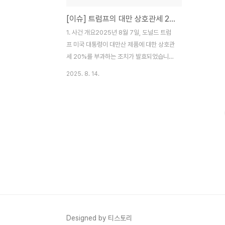
[이슈] 트럼프의 대만 상호관세 20% 부과, 무엇이 문제인가?
1. 사건 개요2025년 8월 7일, 도널드 트럼
프 미국 대통령이 대만산 제품에 대한 상호관
세 20%를 부과하는 조치가 발효되었습니다.
이번 조치는 일본에 이어 대만에도 큰 파장을
2025. 8. 14.
불러왔는데, 특히 관세율 계산 방식을 둘러싼
해석 차이로 논란이 확대되고 있습니다.2. 상
호관세 20%의 계산 방식 논란대만 행정원
경제무역협상판공실(OTN)은 8일, 이번
20% 관세가 기존의 최혜국대우(MFN) 세율
에 더해지는 개념이라고 설명했습니다.즉,
‘기존 관세율 + 20%’로 계산하는 방식입니
다.예를 들어:공작기계: 기존 MFN 세율
4.7% + 20% = 24.7%음료·식품: 기존
6.7% + 20% = 26.7%플라스틱 제품: 기
존 4.1% + 20% = 24.1%금형: 기존 2.6%
+ 20% = 22.6%이는 ..
Designed by 티스토리