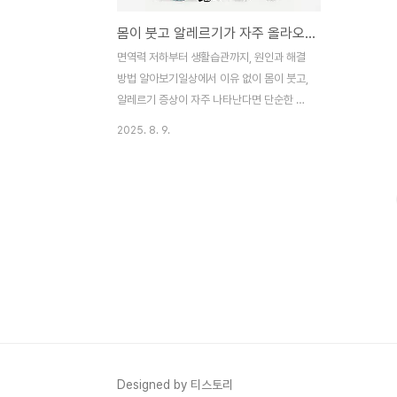
몸이 붓고 알레르기가 자주 올라오는 이유
면역력 저하부터 생활습관까지, 원인과 해결
방법 알아보기일상에서 이유 없이 몸이 붓고,
알레르기 증상이 자주 나타난다면 단순한 컨
디션 저하가 아니라 신체 내부의 이상 신호일
2025. 8. 9.
수 있습니다. 붓기와 알레르기는 단독으로도
불편하지만,반복되거나 동시에 나타날 경우
원인을 정확히 파악하는 것이 중요합니다. 이
번 글에서는 몸이 붓고 알레르기 반응이 잦은
원인과 그에 대한 대응 방법을 알아보겠습니
다.1. 알레르기와 붓기의 공통점: 면역반응우
리 몸이 외부 자극(꽃가루, 먼지, 특정 음식
등)을 ‘위협’으로 인식하면면역 시스템이 과
도하게 반응하게 됩니다. 이때 히스타민이 분
비되며 혈관이 확장되고, 혈관에서 체액이 빠
져나오면서피부나 점막 조직에 붓기가 발생
할 수 있습니다.▶ 주요 증상눈, 입술, 얼굴이
Designed by 티스토리