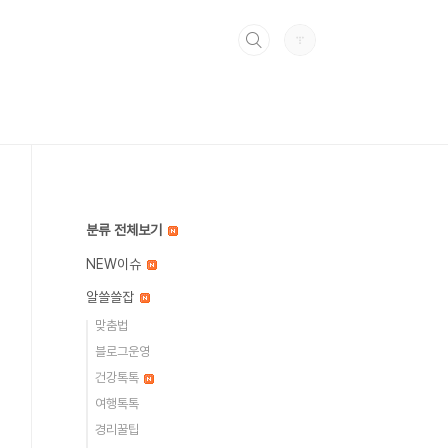
분류 전체보기
NEW이슈
알쓸쓸잡
맞춤법
블로그운영
건강톡톡
여행톡톡
경리꿀팁