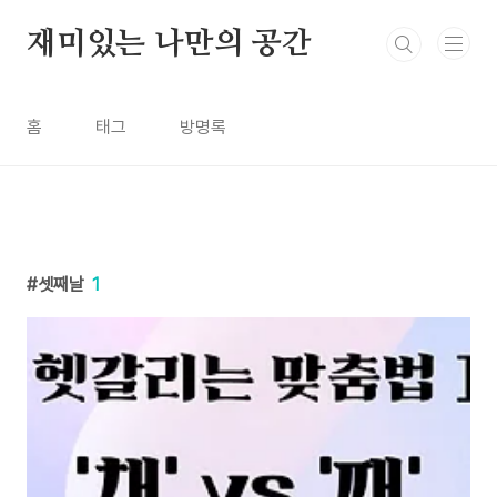
본문 바로가기
재미있는 나만의 공간
홈
태그
방명록
셋째날
1