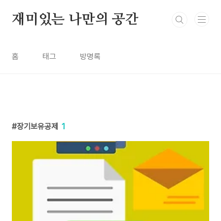
본문 바로가기
재미있는 나만의 공간
홈
태그
방명록
장기보유공제
1