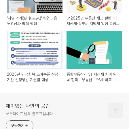
'차명 거래(借名去來)' 란? 금융
📌2025년 부동산 세금 캘린더｜
투명성과 법적 쟁점
재산세·종부세·지방세 일정 총정
리
2025년 민생회복 소비쿠폰 신청
종합부동산세 vs 재산세 차이 완
기간 신청방법 지원금 대상
벽 정리｜부동산 보유세 비교 가
이드
재미있는 나만의 공간
쏘쏘라이프 님의 블로그입니다.
구독하기