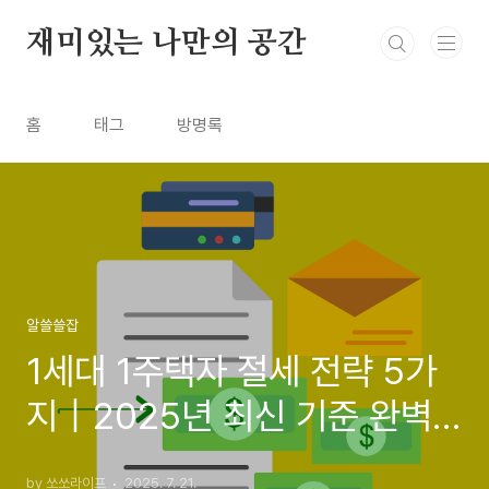
본문 바로가기
재미있는 나만의 공간
홈
태그
방명록
알쓸쓸잡
1세대 1주택자 절세 전략 5가
지｜2025년 최신 기준 완벽
정리
by 쏘쏘라이프
2025. 7. 21.