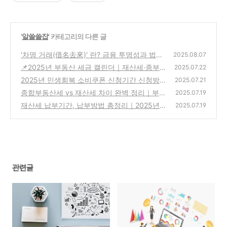
'
알쓸쓸잡
' 카테고리의 다른 글
'차명 거래(借名去來)' 란? 금융 투명성과 법적
2025.08.07
쟁점
📌2025년 부동산 세금 캘린더｜재산세·종부
(12)
2025.07.22
세·지방세 일정 총정리
2025년 민생회복 소비쿠폰 신청기간 신청방
(20)
2025.07.21
법 지원금 대상
종합부동산세 vs 재산세 차이 완벽 정리｜부
(1)
2025.07.19
동산 보유세 비교 가이드
재산세 납부기간, 납부방법 총정리｜2025년
(6)
2025.07.19
재산세 가이드
(1)
관련글