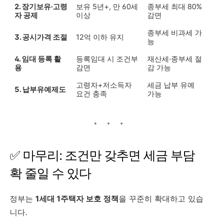
2. 장기보유·고령
보유 5년+, 만 60세
종부세 최대 80%
자 공제
이상
감면
종부세 비과세 가
3. 공시가격 조절
12억 이하 유지
능
4. 임대 등록 활
등록임대 시 조건부
재산세·종부세 절
용
감면
감 가능
고령자+저소득자
세금 납부 유예
5. 납부유예제도
요건 충족
가능
✅ 마무리: 조건만 갖추면 세금 부담
확 줄일 수 있다
정부는
1세대 1주택자 보호 정책
을 꾸준히 확대하고 있습
니다.