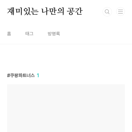
본문 바로가기
재미있는 나만의 공간
홈
태그
방명록
쿠팡파트너스
1