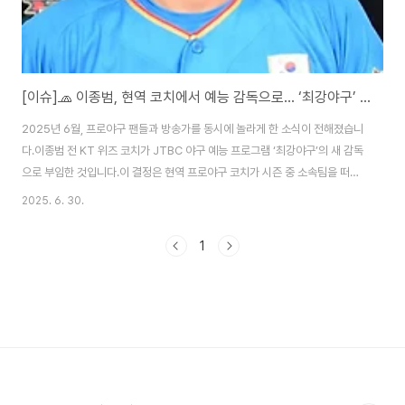
[이슈]🧢 이종범, 현역 코치에서 예능 감독으로… ‘최강야구’ 이례적 부임 이유는?
2025년 6월, 프로야구 팬들과 방송가를 동시에 놀라게 한 소식이 전해졌습니
다.이종범 전 KT 위즈 코치가 JTBC 야구 예능 프로그램 ‘최강야구’의 새 감독
으로 부임한 것입니다.이 결정은 현역 프로야구 코치가 시즌 중 소속팀을 떠나
예능 프로그램에 합류한 이례적인 사례로,야구계 안팎의 뜨거운 관심과 논란을
2025. 6. 30.
불러일으키고 있습니다.📣 시즌 중 사임, 왜 화제가 되었나?이종범 감독의 선
택이 주목받는 가장 큰 이유는 프로야구 시즌 도중 이뤄진 ‘현직 코치 사임’이기
1
때문입니다.KT 위즈 소속 1군 코치로 활동 중이던 이종범시즌이 한창인 6월
중순, 돌연 사직곧바로 예능 프로그램 ‘최강야구’ 감독직 수락이러한 결정에 대
해 일부 팬들은 “프로 코치로서 책임감이 부족한 행동”이라며 비판했고, 야구
계 일각에서도 ..