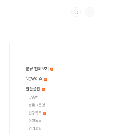
분류 전체보기
NEW이슈
알쓸쓸잡
맞춤법
블로그운영
건강톡톡
여행톡톡
경리꿀팁