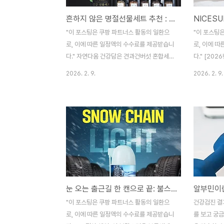
흔하지 않은 명절선물세트 추천 : 자연다움 건강담은 견과건버섯 혼합세트 1호 후기 기반 정리
"이 포스팅은 쿠팡 파트너스 활동의 일환으
"이 포스팅
로, 이에 따른 일정액의 수수료를 제공받습니
로, 이에 
다." 자연다움 건강담은 견과건버섯 혼합세트
다." [202
1호 - 곡류선물세트 | 쿠팡현재 별점 4.6점,
틱 청소기 B
2026. 2. 9.
2026. 2. 9.
리뷰 2733개를 가진 자연다움 건강담은 견
력 셀프 스탠
과건버섯 혼합세트 1호! 지금 쿠팡에서 더 저
리뷰 103개
렴하고 다양한 곡류선물세트 제품들을 확인
차이슨 무선 
해보세요.www.coupang.com 명절 선물
30KPa 초
고를 때 제일 어려운 지점이 있습니다.“무난
구성품 MS1
한데 성의 있어 보이고, 받는 분 취향을 크게
고 다양한 
타지 않으면서, 건강까지 챙기는 선물”을 찾
www.coup
는 것. 한우·과일·홍삼처럼 흔한 선택지는 많
흡입력 + L
지만, 요즘은 이미 집집마다 비슷한 선물이
지무선 청소
눈 오는 출근길 한 캔으로 끝: 불스원 매직그립 스노우체인 라이트 핵심 정리
겹치기도 하고 “또 그거야?”가 되기 쉽죠. 그
어렵죠. 저도
런 면에서 견과 + 잡곡 + 건버섯이 한 번에
족하는 제품을
"이 포스팅은 쿠팡 파트너스 활동의 일환으
건강검진 결과
들어간 혼합세트는 흔치 않으면서도 실용적
형 차이슨 무
로, 이에 따른 일정액의 수수료를 제공받습니
를 보고 궁