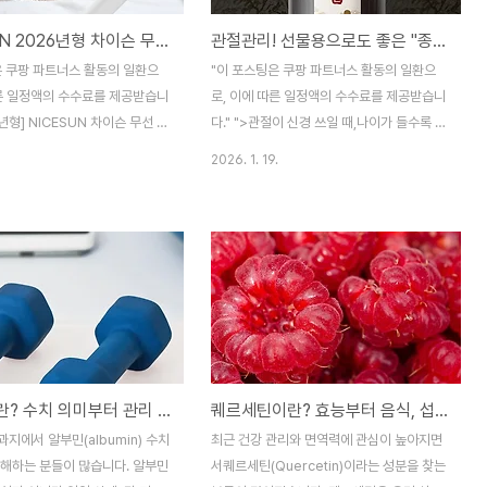
NICESUN 2026년형 차이슨 무선 스틱 청소기 MS109D 사용 후기
관절관리! 선물용으로도 좋은 "종근당 관절보환" 패키지부터 성분까지 체크
은 쿠팡 파트너스 활동의 일환으
"이 포스팅은 쿠팡 파트너스 활동의 일환으
따른 일정액의 수수료를 제공받습니
로, 이에 따른 일정액의 수수료를 제공받습니
6년형] NICESUN 차이슨 무선 스
다." ">관절이 신경 쓰일 때,나이가 들수록 무
LDC 모터 30KPa 초강력 흡입
릎, 어깨, 손목처럼 자주 쓰는 부위가 먼저 신
2026. 1. 19.
딩 다양한 구성현재 별점 4.7점,
호를 보냅니다.이때 많은 분들이 약(진통제/
를 가진 [2026년형] NICESUN
근육이완제)과 운동·재활, 그리고 건강기능식
스틱 청소기 BLDC 모터
품을 함께 고려합니다.다만 건강기능식품은
강력 흡입력 셀프 스탠딩 다양한
약을 대체하는 게 아니라, 일상 관리 루틴을
09D! 지금 쿠팡에서 더 저렴하
보완하는 역할로 접근하는 것이 안전합니다.
스틱청소기 제품들
(개인차가 크므로 효능을 단정하지 않으며,
ang.comBLDC 모터 30KPa
질환·복용약이 있다면 전문가 상담이 우선입
ED 바닥 브러시 + 셀프 스탠딩까
니다.) 종근당 활력 관절 보환 30p, 120g, 1
기는 종류가 너무 많아서 고르기
개 - 건강환 | 쿠팡현재 별점 4.8점, 리뷰
알부민이란? 수치 의미부터 관리 방법까지 한눈에 정리
퀘르세틴이란? 효능부터 음식, 섭취 방법까지 한눈에 정리
 흡입력, 구성, 가격을 동시에 만
360개를 가진 종근당 활력 관절 보환 30p,
 찾다가 NICESUN 2026년
120g, 1개! 지금 쿠팡에서 더 저렴하고 다양
지에서 알부민(albumin) 수치
최근 건강 관리와 면역력에 관심이 높아지면
선 스틱 청소기(MS109D)..
한 건강환 제품들을 확인해보세요.www..
금해하는 분들이 많습니다. 알부민
서퀘르세틴(Quercetin)이라는 성분을 찾는