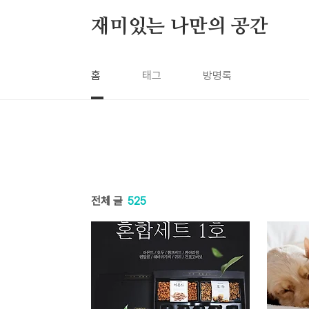
본문 바로가기
재미있는 나만의 공간
홈
태그
방명록
전체 글
525