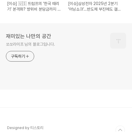
[이슈] 🇺🇸 트럼프의 ‘한국 때리
[이슈]삼성전자 2025년 2분기
기’ 본격화? 방위비 분담금까지 도
‘어닝쇼크’…반도체 부진에도 갤럭
마에
시 판매로 버텼다
재미있는 나만의 공간
쏘쏘라이프 님의 블로그입니다.
구독하기
Designed by 티스토리