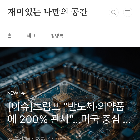
본문 바로가기
재미있는 나만의 공간
홈
태그
방명록
NEW이슈
[이슈]트럼프 “반도체·의약품
에 200% 관세”…미국 중심 제
조 압박 본격화
by 쏘쏘라이프
2025. 7. 9.