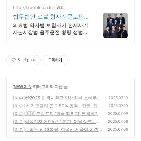
크 감소 사례 다수 보유한 전문가
와 함께하세요.
http://lawable.co.kr
광고
법무법인 로블 형사전문로펌
경찰조사 부터 전담팀운영
의료법 약사법 보험사기 전세사기
자본시장법 음주운전 횡령 성범죄
형사전담팀
5
구독하기
'
NEW이슈
' 카테고리의 다른 글
[이슈]💳2025 민생지원금 민생회복 소비쿠폰
2025.07.10
신청 기간 및 지원금 대상 신청 방법 사전 알람
[이슈]📌 기준금리 연 2.50% 동결…한은, 집값
2025.07.10
과 가계대출 잡으려 '속도 조절'
(0)
[이슈] 🇺🇸 트럼프의 ‘한국 때리기’ 본격화? 방
(2)
2025.07.09
위비 분담금까지 도마에
[이슈]삼성전자 2025년 2분기 ‘어닝쇼크’…반
(2)
2025.07.08
도체 부진에도 갤럭시 판매로 버텼다
[이슈]트럼프 전 대통령, 한국산 제품에 25%
(10)
2025.07.08
상호관세 부과 예고…8월 1일부터 시행
(5)