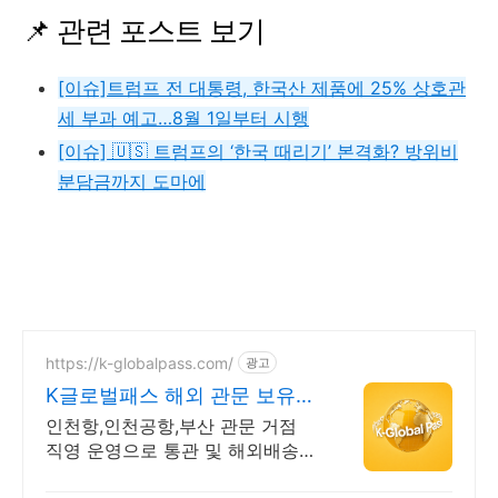
📌 관련 포스트 보기
[이슈]트럼프 전 대통령, 한국산 제품에 25% 상호관
세 부과 예고…8월 1일부터 시행
[이슈] 🇺🇸 트럼프의 ‘한국 때리기’ 본격화? 방위비
분담금까지 도마에
https://k-globalpass.com/
광고
K글로벌패스 해외 관문 보유
통관부터 포워딩까지
인천항,인천공항,부산 관문 거점
직영 운영으로 통관 및 해외배송
One-Stop 글로벌 판매 준비 리스