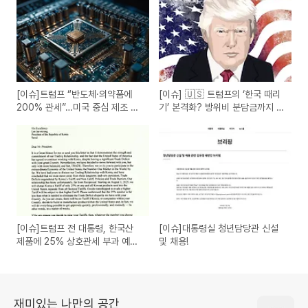
[이슈]트럼프 “반도체·의약품에
[이슈] 🇺🇸 트럼프의 ‘한국 때리
200% 관세”…미국 중심 제조 압
기’ 본격화? 방위비 분담금까지 도
박 본격화
마에
[이슈]트럼프 전 대통령, 한국산
[이슈]대통령실 청년담당관 신설
제품에 25% 상호관세 부과 예
및 채용!
고…8월 1일부터 시행
재미있는 나만의 공간