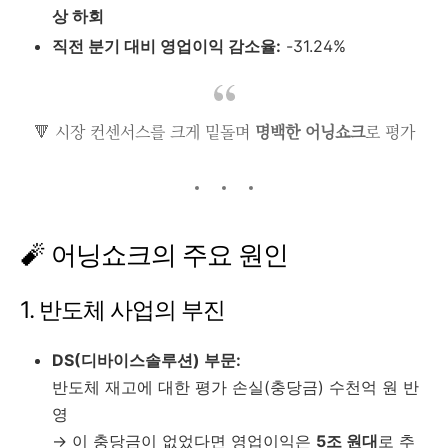
상 하회
직전 분기 대비 영업이익 감소율:
-31.24%
🔻 시장 컨센서스를 크게 밑돌며
명백한 어닝쇼크
로 평가
🧨 어닝쇼크의 주요 원인
1. 반도체 사업의 부진
DS(디바이스솔루션) 부문:
반도체 재고에 대한 평가 손실(충당금) 수천억 원 반
영
→ 이 충당금이 없었다면 영업이익은
5조 원대
로 추