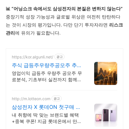
📊 “어닝쇼크 속에서도 삼성전자의 본질은 변하지 않는다”
중장기적 성장 가능성과 글로벌 위상은 여전히 탄탄하다
는 것이 시장의 평가입니다. 다만 단기 투자자라면
리스크
관리
에 유의가 필요합니다.
https://kor.algunli.net/
광고
주식 급등주우량주공모주 추
지금 안보면 늦어요
영업이익 급등주 우량주 공모주 무
료분석, 기초부터 실전까지 함께
주식 무료 교육 제공, 우량주 무료
정보 제공, 처음부터 실전까지 같
이합니다
http://m.lotteon.com
광고
삼성전자 X 롯데ON 첫구매 최
대 5천원 혜택!
내 취향에 딱 맞는 브랜드별 혜택
+중복 쿠폰! 지금 롯데온에서 만나
보세요!