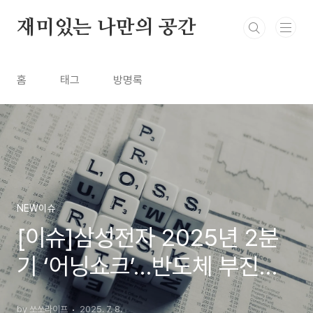
본문 바로가기
재미있는 나만의 공간
홈
태그
방명록
NEW이슈
[이슈]삼성전자 2025년 2분
기 ‘어닝쇼크’…반도체 부진에
도 갤럭시 판매로 버텼다
by 쏘쏘라이프
2025. 7. 8.