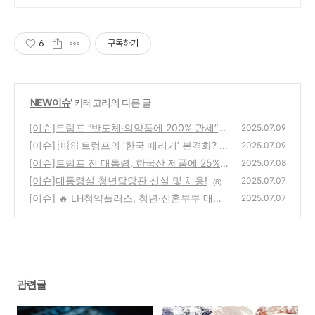
6
구독하기
'
NEW이슈
' 카테고리의 다른 글
[이슈]트럼프 “반도체·의약품에 200% 관세”…
2025.07.09
미국 중심 제조 압박 본격화
[이슈] 🇺🇸 트럼프의 ‘한국 때리기’ 본격화? 방
(12)
2025.07.09
위비 분담금까지 도마에
[이슈]트럼프 전 대통령, 한국산 제품에 25%
(2)
2025.07.08
상호관세 부과 예고…8월 1일부터 시행
[이슈]대통령실 청년담당관 신설 및 채용!
(5)
2025.07.07
(8)
[이슈] 🔥 LH청약플러스, 청년·신혼부부 매입
2025.07.07
임대주택 청약
(13)
관련글