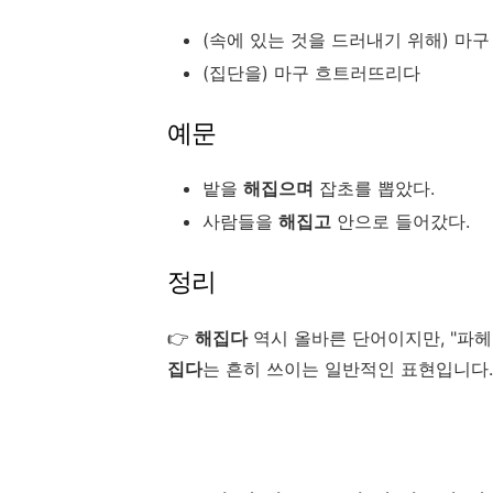
(속에 있는 것을 드러내기 위해) 마
(집단을) 마구 흐트러뜨리다
예문
밭을
해집으며
잡초를 뽑았다.
사람들을
해집고
안으로 들어갔다.
정리
👉
해집다
역시 올바른 단어이지만, "파헤
집다
는 흔히 쓰이는 일반적인 표현입니다.