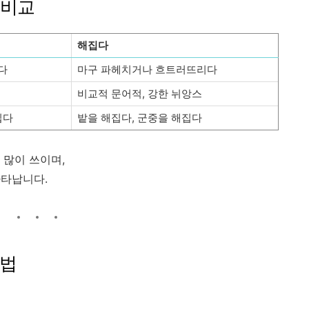
이 비교
해집다
다
마구 파헤치거나 흐트러뜨리다
비교적 문어적, 강한 뉘앙스
집다
밭을 해집다, 군중을 해집다
 많이 쓰이며,
나타납니다.
춤법