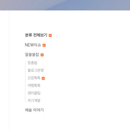
분류 전체보기
NEW이슈
알쓸쓸잡
맞춤법
블로그운영
건강톡톡
여행톡톡
경리꿀팁
자기계발
예술 이야기