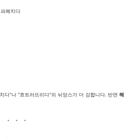
구 파헤치다
치다"나 "흐트러뜨리다"의 뉘앙스가 더 강합니다. 반면
헤