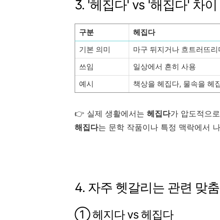
3. '헤집다' vs '해집다' 차
구분
헤집다
기본 의미
마구 뒤지거나 흐트러뜨리
쓰임
일상에서 흔히 사용
예시
책상을 헤집다, 물속을 헤
👉 실제 생활에서는
헤집다
가 압도적으로
해집다
는 문학 작품이나 특정 맥락에서 
4. 자주 헷갈리는 관련 맞
① 헤지다 vs 헤집다