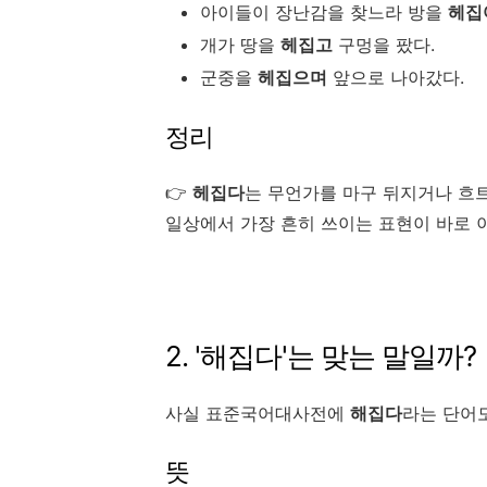
아이들이 장난감을 찾느라 방을
헤집
개가 땅을
헤집고
구멍을 팠다.
군중을
헤집으며
앞으로 나아갔다.
정리
👉
헤집다
는 무언가를 마구 뒤지거나 흐
일상에서 가장 흔히 쓰이는 표현이 바로 
2. '해집다'는 맞는 말일까?
사실 표준국어대사전에
해집다
라는 단어
뜻