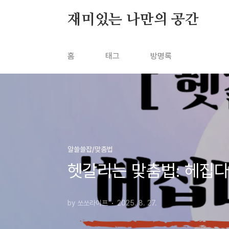
본문 바로가기
재미있는 나만의 공간
홈
태그
방명록
알쓸쓸잡/맞춤법
헷갈리는 맞춤법: 헤집다
by 쏘쏘라이프
2025. 8. 27.