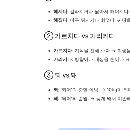
헤지다
: 갈라지거나 닳아서 해어지다
헤집다
: 마구 뒤지거나 휘젓다 →
땅을
② 가르치다 vs 가리키다
가르치다
: 지식을 전해 주다 →
학생을
가리키다
: 방향이나 대상을 손이나 
③ 되 vs 돼
되
: '되어'의 준말 아님. →
10kg이 되
돼
: '되어'의 준말. →
늦게 돼서 미안해