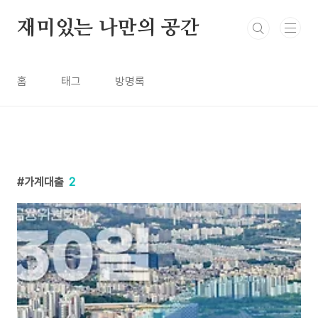
본문 바로가기
재미있는 나만의 공간
홈
태그
방명록
가계대출
2