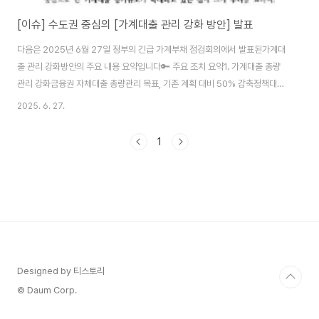
[이슈] 수도권 중심의 [가계대출 관리 강화 방안] 발표
다음은 2025년 6월 27일 정부의 긴급 가계부채 점검회의에서 발표된가계대
출 관리 강화방안의 주요 내용 요약입니다🔑 주요 조치 요약1. 가계대출 총량
관리 강화금융권 자체대출 총량관리 목표, 기존 계획 대비 50% 감축정책대출
(디딤돌, 버팀목, 보금자리론 등) 연간 공급계획의 25% 감축2. 수도권·규제지
2025. 6. 27.
역 주담대 제한 강화추가 주택 구입 목적 주담대 금지대상: 2주택 이상 보유자
및 기존주택 미처분 1주택자단, 기존주택 6개월 내 처분 조건부 1주택자는 완
1
화된 LTV 적용비규제지역: LTV 70%규제지역: LTV 50%생활안정자금 목
적 주담대 한도 축소수도권·규제지역: 최대 1억원2주택 이상 보유자는 해당 주
택 담보 대출 전면 금지지방 주택 담보 대출은 자율 한도 유지주담대 만기 30
년 이내 제한D..
Designed by 티스토리
© Daum Corp.