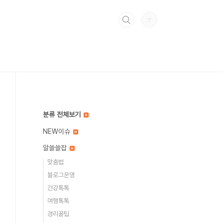
분류 전체보기
NEW이슈
알쓸쓸잡
맞춤법
블로그운영
건강톡톡
여행톡톡
경리꿀팁