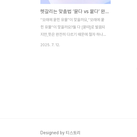
헷갈리는 맞춤법 ‘묻다 vs 뭍다’ 완벽 정리!
“모래에 묻힌 유물”이 맞을까요,“모래에 뭍
힌 유물”이 맞을까요?둘 다 [묻따]로 발음되
지만,뜻은 완전히 다르기 때문에 철자 하나로
문장 전체 의미가 달라질 수 있습니다!1. ‘묻
2025. 7. 12.
다’의 뜻과 쓰임‘묻다’는 흙이나 물건 속에 넣
거나 가리다는 의미입니다.또한 질문하다, 책
임을 묻다, 묻히다 등 다양한 뜻으로도 쓰입
니다.✅ 주요 의미별 예문➤ (1) 덮거나 감추
다 (물리적 의미)모래에 장난감을 묻었다.땅
에 씨앗을 묻다.눈 속에 차가 묻혔다.➤ (2)
질문하다선생님께 질문을 묻다.그에게 이유
를 물었다.➤ (3) 책임, 죄 등을 따지다그의
행동에 대해 책임을 묻다.실수에 대해 벌을
물었다.📌 핵심:무언가를 안으로 넣거나,질문
하거나 책임을 따지는 행위2. ‘뭍다’의 뜻과
쓰임‘뭍다’는 동사 ‘뭍’(육지)에 올리다..
Designed by 티스토리