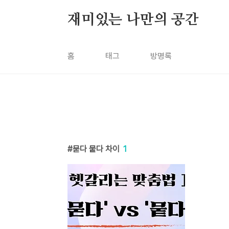
본문 바로가기
재미있는 나만의 공간
홈
태그
방명록
묻다 뭍다 차이
1