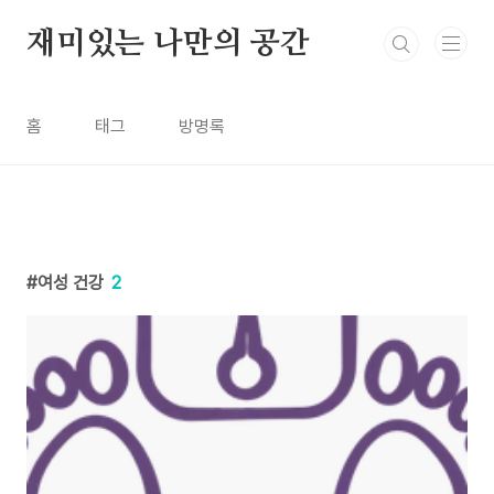
본문 바로가기
재미있는 나만의 공간
홈
태그
방명록
여성 건강
2