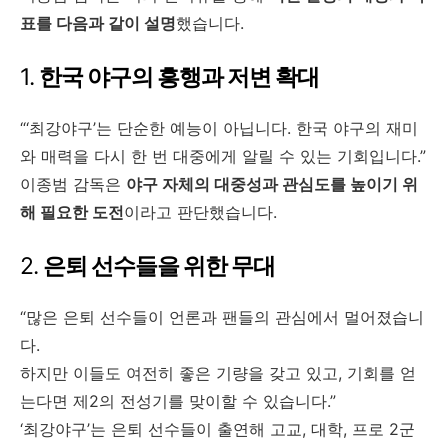
표를 다음과 같이 설명
했습니다.
1.
한국 야구의 흥행과 저변 확대
“‘최강야구’는 단순한 예능이 아닙니다. 한국 야구의 재미
와 매력을 다시 한 번 대중에게 알릴 수 있는 기회입니다.”
이종범 감독은
야구 자체의 대중성과 관심도를 높이기 위
해 필요한 도전
이라고 판단했습니다.
2.
은퇴 선수들을 위한 무대
“많은 은퇴 선수들이 언론과 팬들의 관심에서 멀어졌습니
다.
하지만 이들도 여전히 좋은 기량을 갖고 있고, 기회를 얻
는다면 제2의 전성기를 맞이할 수 있습니다.”
‘최강야구’는 은퇴 선수들이 출연해 고교, 대학, 프로 2군