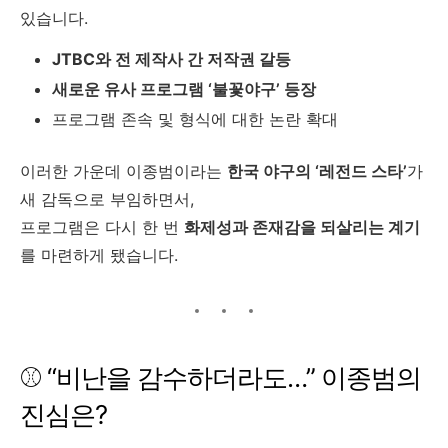
있습니다.
JTBC와 전 제작사 간 저작권 갈등
새로운 유사 프로그램 ‘불꽃야구’ 등장
프로그램 존속 및 형식에 대한 논란 확대
이러한 가운데 이종범이라는
한국 야구의 ‘레전드 스타’
가
새 감독으로 부임하면서,
프로그램은 다시 한 번
화제성과 존재감을 되살리는 계기
를 마련하게 됐습니다.
⚾ “비난을 감수하더라도…” 이종범의
진심은?