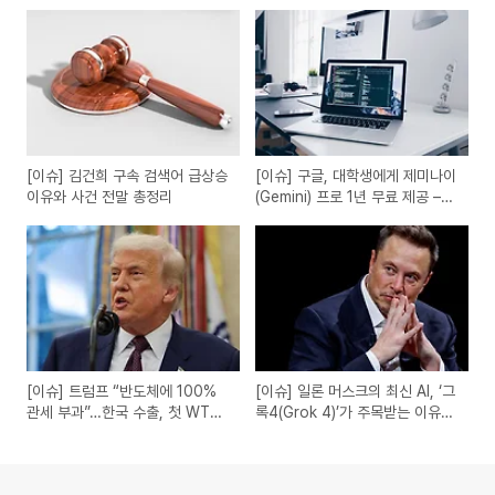
[이슈] 김건희 구속 검색어 급상승
[이슈] 구글, 대학생에게 제미나이
이유와 사건 전말 총정리
(Gemini) 프로 1년 무료 제공 –
지금 신청하는 방법과 혜택 총정
리
[이슈] 트럼프 “반도체에 100%
[이슈] 일론 머스크의 최신 AI, ‘그
관세 부과”…한국 수출, 첫 WTO
록4(Grok 4)’가 주목받는 이유
위반 직격탄 될까?
는?