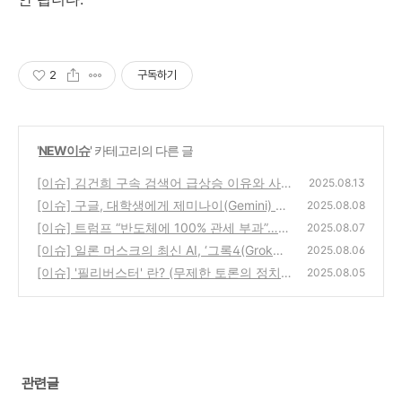
2
구독하기
'
NEW이슈
' 카테고리의 다른 글
[이슈] 김건희 구속 검색어 급상승 이유와 사건
2025.08.13
전말 총정리
[이슈] 구글, 대학생에게 제미나이(Gemini) 프
(13)
2025.08.08
로 1년 무료 제공 – 지금 신청하는 방법과 혜택
[이슈] 트럼프 “반도체에 100% 관세 부과”…한
2025.08.07
총정리
국 수출, 첫 WTO 위반 직격탄 될까?
(6)
[이슈] 일론 머스크의 최신 AI, ‘그록4(Grok
(20)
2025.08.06
4)’가 주목받는 이유는?
[이슈] '필리버스터' 란? (무제한 토론의 정치적
(12)
2025.08.05
힘)
(8)
관련글