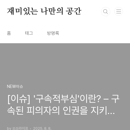
본문 바로가기
재미있는 나만의 공간
홈
태그
방명록
NEW이슈
[이슈] '구속적부심'이란? – 구
속된 피의자의 인권을 지키는
장치
by 쏘쏘라이프
2025. 8. 8.