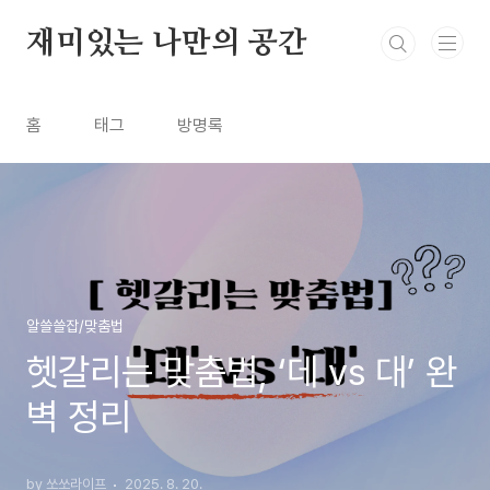
본문 바로가기
재미있는 나만의 공간
홈
태그
방명록
알쓸쓸잡/맞춤법
헷갈리는 맞춤법, ‘데 vs 대’ 완
벽 정리
by 쏘쏘라이프
2025. 8. 20.