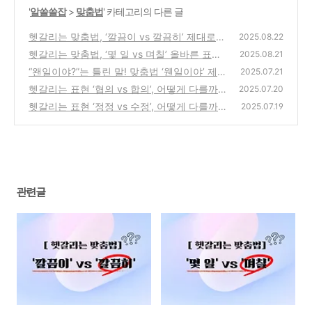
'
알쓸쓸잡
>
맞춤법
' 카테고리의 다른 글
헷갈리는 맞춤법, ‘깔끔이 vs 깔끔히’ 제대로
2025.08.22
알아두자
헷갈리는 맞춤법, ‘몇 일 vs 며칠’ 올바른 표현
(11)
2025.08.21
은?
“왠일이야?”는 틀린 말! 맞춤법 ‘웬일이야’ 제대
(0)
2025.07.21
로 알기
헷갈리는 표현 ‘협의 vs 합의’, 어떻게 다를까?
(6)
2025.07.20
헷갈리는 표현 ‘정정 vs 수정’, 어떻게 다를까?
(4)
2025.07.19
(0)
관련글