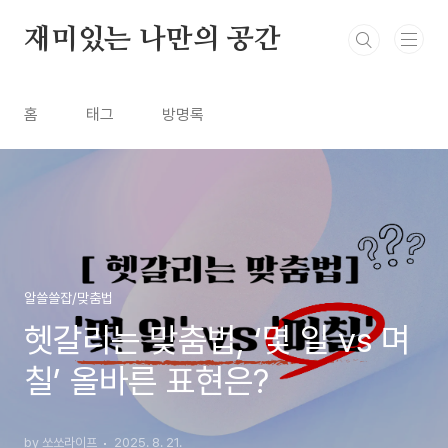
본문 바로가기
재미있는 나만의 공간
홈
태그
방명록
알쓸쓸잡/맞춤법
헷갈리는 맞춤법, ‘몇 일 vs 며
칠’ 올바른 표현은?
by 쏘쏘라이프
2025. 8. 21.