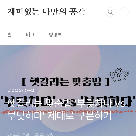
본문 바로가기
재미있는 나만의 공간
홈
태그
방명록
알쓸쓸잡/맞춤법
헷갈리는 맞춤법 ‘부딪치다 vs
부딪히다’ 제대로 구분하기
by 쏘쏘라이프
2025. 7. 9.