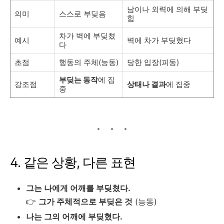
남이나 외력에 의해 부딪
의미
스스로 부딪음
힘
차가 벽에 부딪쳤
예시
벽에 차가 부딪혔다
다
초점
행동의 주체(능동)
당한 입장(피동)
부딪는 동작
에 집
강조점
상태나 결과
에 집중
중
4. 같은 상황, 다른 표현
그는 나에게 어깨를 부딪쳤다.
👉
그가 주체적으로 부딪은 것
(능동)
나는 그의 어깨에 부딪혔다.