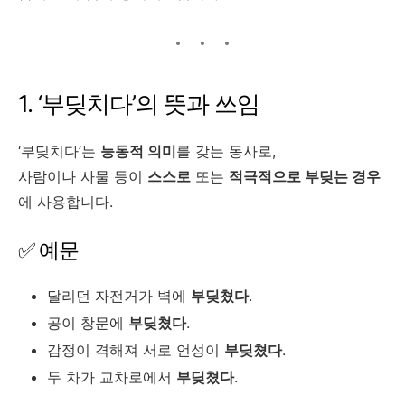
1. ‘부딪치다’의 뜻과 쓰임
‘부딪치다’는
능동적 의미
를 갖는 동사로,
사람이나 사물 등이
스스로
또는
적극적으로 부딪는 경우
에 사용합니다.
✅ 예문
달리던 자전거가 벽에
부딪쳤다
.
공이 창문에
부딪쳤다
.
감정이 격해져 서로 언성이
부딪쳤다
.
두 차가 교차로에서
부딪쳤다
.