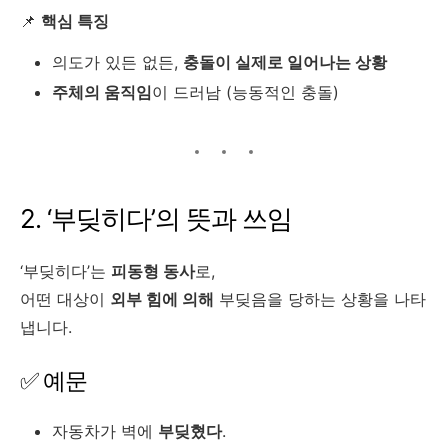
📌
핵심 특징
의도가 있든 없든,
충돌이 실제로 일어나는 상황
주체의 움직임
이 드러남 (능동적인 충돌)
2. ‘부딪히다’의 뜻과 쓰임
‘부딪히다’는
피동형 동사
로,
어떤 대상이
외부 힘에 의해
부딪음을 당하는 상황을 나타
냅니다.
✅ 예문
자동차가 벽에
부딪혔다
.