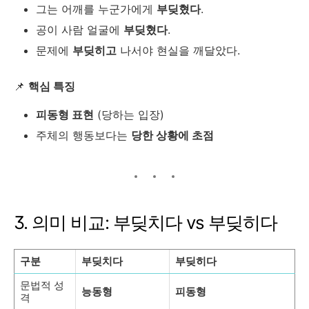
그는 어깨를 누군가에게
부딪혔다
.
공이 사람 얼굴에
부딪혔다
.
문제에
부딪히고
나서야 현실을 깨달았다.
📌
핵심 특징
피동형 표현
(당하는 입장)
주체의 행동보다는
당한 상황에 초점
3. 의미 비교: 부딪치다 vs 부딪히다
구분
부딪치다
부딪히다
문법적 성
능동형
피동형
격