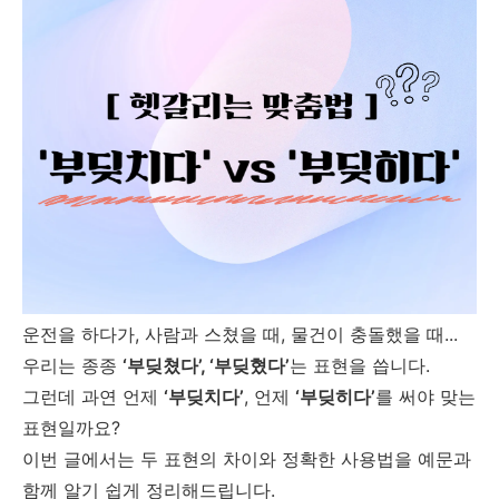
운전을 하다가, 사람과 스쳤을 때, 물건이 충돌했을 때...
우리는 종종
‘부딪쳤다’, ‘부딪혔다’
는 표현을 씁니다.
그런데 과연 언제
‘부딪치다’
, 언제
‘부딪히다’
를 써야 맞는
표현일까요?
이번 글에서는 두 표현의 차이와 정확한 사용법을 예문과
함께 알기 쉽게 정리해드립니다.