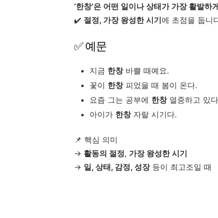
‘한창’은 어떤 일이나 상태가 가장 활발하
✔️
절정, 가장 왕성한 시기
에 초점을 둡니다
✅ 예문
지금
한창
바쁠 때예요.
꽃이
한창
피었을 때 봄이 온다.
요즘 그는 공부에
한창
열중하고 있다
아이가
한창
자랄 시기다.
📌 핵심 의미
→
활동의 절정
,
가장 왕성한 시기
→
일, 상태, 감정, 성장
등이 최고조일 때