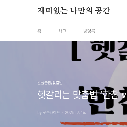
본문 바로가기
재미있는 나만의 공간
홈
태그
방명록
알쓸쓸잡/맞춤법
헷갈리는 맞춤법 ‘한참 v
by 쏘쏘라이프
2025. 7. 16.