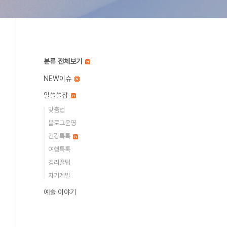
분류 전체보기
NEW이슈
알쓸쓸잡
맞춤법
블로그운영
건강톡톡
여행톡톡
경리꿀팁
자기계발
예술 이야기