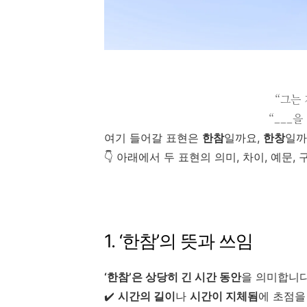
“그는 
“___을
여기 들어갈 표현은
한참
일까요,
한창
일까
👇 아래에서 두 표현의 의미, 차이, 예문
1. ‘한참’의 뜻과 쓰임
‘한참’은 상당히 긴 시간 동안
을 의미합니다
✔️
시간의 길이
나
시간이 지체됨
에 초점을