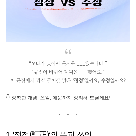
“오타가 있어서 문서를 ___했습니다.”
“규정이 바뀌어 계획을 ___했어요.”
이 문장에서 각각 들어갈 말은
‘정정’일까요, 수정일까요?
👇 정확한 개념, 쓰임, 예문까지 정리해 드릴게요!
1. ‘정정(訂正)’의 뜻과 쓰임