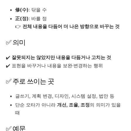
修(수)
: 닦을 수
正(정)
: 바를 정
👉
전체 내용을 다듬어 더 나은 방향으로 바꾸는 것
✅ 의미
✔️
잘못되지는 않았지만 내용을 다듬거나 고치는 것
✔️ 표현을 바꾸거나 내용을 보완·변경하는 행위
✅ 주로 쓰이는 곳
글쓰기, 계획 변경, 디자인, 시스템 설정, 법안 등
단순 오타가 아니라
개선, 조율, 조정
의 의미가 있을
때
✅ 예문