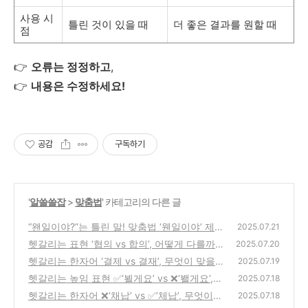
사용 시
틀린 것이 있을 때
더 좋은 결과를 원할 때
점
👉
오류는 정정하고
,
👉
내용은 수정하세요!
공감
구독하기
'
알쓸쓸잡
>
맞춤법
' 카테고리의 다른 글
“왠일이야?”는 틀린 말! 맞춤법 ‘웬일이야’ 제대
2025.07.21
로 알기
헷갈리는 표현 ‘협의 vs 합의’, 어떻게 다를까?
(6)
2025.07.20
헷갈리는 한자어 ‘결제 vs 결재’, 무엇이 맞을
(4)
2025.07.19
까?
헷갈리는 높임 표현 ✅‘뵐게요’ vs ❌‘봴게요’,
(3)
2025.07.18
무엇이 맞을까?
헷갈리는 한자어 ❌‘채납’ vs ✅’체납’, 무엇이
(2)
2025.07.18