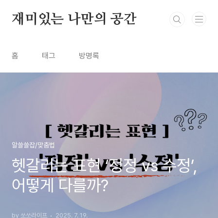
본문 바로가기
재미있는 나만의 공간
홈
태그
방명록
알쓸쓸잡/맞춤법
헷갈리는 표현 ‘정정 vs 수정’,
어떻게 다를까?
by 쏘쏘라이프
2025. 7. 19.