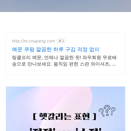
http://m.coupang.com
광고
예문 쿠팡 깔끔한 하루 구김 걱정 없이
링클프리 예문, 언제나 깔끔한 핏! 와우회원 무료배
송으로 만나보세요. 움직임 편한 스판 와이셔츠, 지
금 쿠팡에서 내게 맞는 셔츠를 찾아보세요.