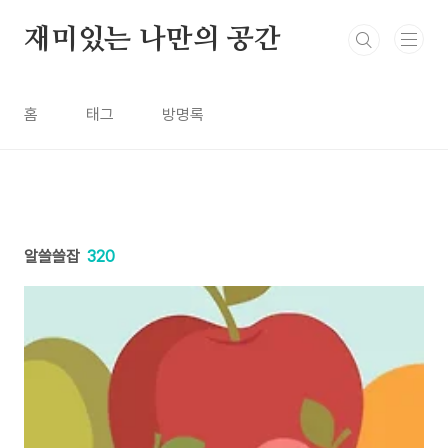
본문 바로가기
재미있는 나만의 공간
홈
태그
방명록
알쓸쓸잡
320