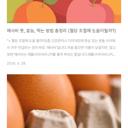
애사비 뜻, 효능, 먹는 방법 총정리 (혈당 조절에 도움이될까?)
"> 혈당 조절에 도움 될까?​요즘 건강관리나 다이어트에 관심 있는 분들 사이에
서 자주 언급되는 것이 바로 ‘애사비’입니다.처음 들으면 이름이 낯설지만, 알고
보면 애사비는 애플사이다비니거를 줄여 부르는 말입니다.​애플사이다비니거
는 사과를 발효해 만든 식초로, 영어로는 Apple Cider Vinegar, 줄여서
2026. 6. 28.
ACV라고도 합니다.특유의 새콤한 맛이 있고, 물에 희석해 마시거나 샐러드드
레싱, 요리 등에 활용할 수 있습니다.​특히 애사비는 혈당 조절, 식후 혈당 관리,
체중 관리, 소화 보조 등의 이유로 관심을 받고 있습니다.다만 건강식품처럼 가
볍게 활용할 수는 있어도, 당뇨 치료제나 다이어트 약처럼 생각해서는 안 됩니
다.1. 애사비 뜻​애사비는 ‘애플사이다비니거’의 줄임말입니다.즉, 사과 발효 식
초를 ..