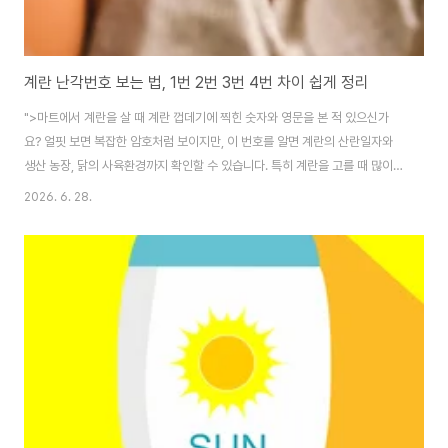
계란 난각번호 보는 법, 1번 2번 3번 4번 차이 쉽게 정리
">마트에서 계란을 살 때 계란 껍데기에 찍힌 숫자와 영문을 본 적 있으신가
요? 얼핏 보면 복잡한 암호처럼 보이지만, 이 번호를 알면 계란의 산란일자와
생산 농장, 닭의 사육환경까지 확인할 수 있습니다. 특히 계란을 고를 때 많이
보는 것이 마지막 숫자입니다. 계란 난각번호 끝에 있는 1, 2, 3, 4번은 닭이 어
2026. 6. 28.
떤 환경에서 길러졌는지를 나타내는 사육환경번호입니다. 오늘은 계란 난각번
호 보는 법과 1번, 2번, 3번, 4번 계란의 차이를 쉽게 정리해보겠습니다. 계란
난각번호 뜻 계란 난각번호란 계란 껍데기에 찍힌 표시 번호를 말합니다. 여기
서 ‘난각’은 계란 껍데기라는 뜻입니다. 계란 난각번호는 보통 다음 순서로 적혀
있습니다.산란일자 4자리생산자 고유번호 5자리사육환경번호 1자리 예를 들
어 계란에..